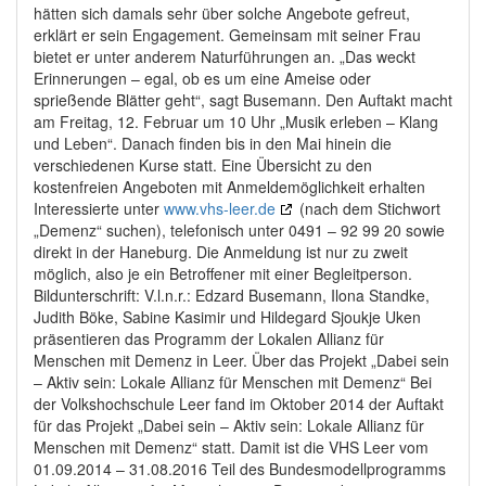
hätten sich damals sehr über solche Angebote gefreut,
erklärt er sein Engagement. Gemeinsam mit seiner Frau
bietet er unter anderem Naturführungen an. „Das weckt
Erinnerungen – egal, ob es um eine Ameise oder
sprießende Blätter geht“, sagt Busemann. Den Auftakt macht
am Freitag, 12. Februar um 10 Uhr „Musik erleben – Klang
und Leben“. Danach finden bis in den Mai hinein die
verschiedenen Kurse statt. Eine Übersicht zu den
kostenfreien Angeboten mit Anmeldemöglichkeit erhalten
Interessierte unter
www.vhs-leer.de
(nach dem Stichwort
„Demenz“ suchen), telefonisch unter 0491 – 92 99 20 sowie
direkt in der Haneburg. Die Anmeldung ist nur zu zweit
möglich, also je ein Betroffener mit einer Begleitperson.
Bildunterschrift: V.l.n.r.: Edzard Busemann, Ilona Standke,
Judith Böke, Sabine Kasimir und Hildegard Sjoukje Uken
präsentieren das Programm der Lokalen Allianz für
Menschen mit Demenz in Leer. Über das Projekt „Dabei sein
– Aktiv sein: Lokale Allianz für Menschen mit Demenz“ Bei
der Volkshochschule Leer fand im Oktober 2014 der Auftakt
für das Projekt „Dabei sein – Aktiv sein: Lokale Allianz für
Menschen mit Demenz“ statt. Damit ist die VHS Leer vom
01.09.2014 – 31.08.2016 Teil des Bundesmodellprogramms