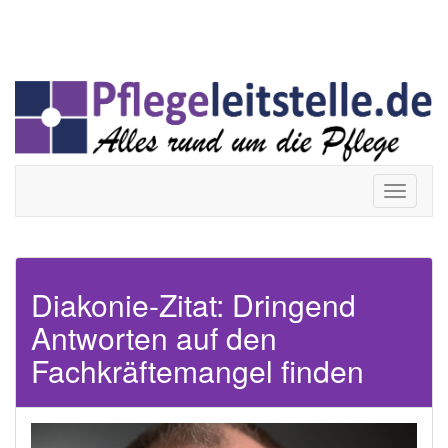
Skip
Toggle
Toggle
to
navigation
navigati
content
Toggle
navigati
Diakonie-Zitat: Dringend
Antworten auf den
Fachkräftemangel finden