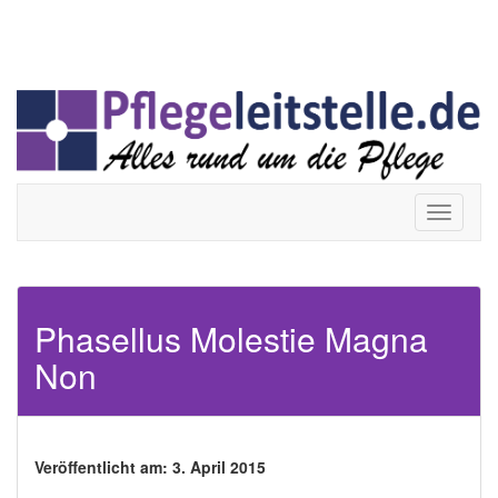
Skip
Toggle
Toggle
to
navigation
navigati
content
Toggle
navigati
Phasellus Molestie Magna
Non
Veröffentlicht am: 3. April 2015