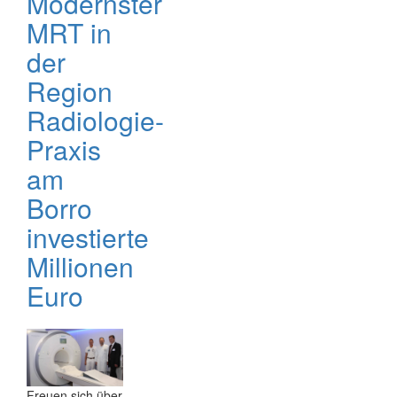
Modernster
MRT in
der
Region
Radiologie-
Praxis
am
Borro
investierte
Millionen
Euro
Freuen sich über