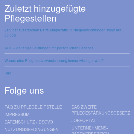
Zuletzt hinzugefügte
Pflegestellen
Zahl der zusätzlichen Betreuungskräfte in Pflegeeinrichtungen steigt auf
60.000
AOK – vielfältige Leistungen mit persönlichen Services
Warum eine Pflegezusatzversicherung immer wichtiger wird?
Hiro
Folge uns
FAQ ZU PFLEGELEITSTELLE
DAS ZWEITE
PFLEGESTÄRKUNGSGESETZ
IMPRESSUM
JOBPORTAL
DATENSCHUTZ / DSGVO
UNTERNEHMENS-
NUTZUNGSBEDINGUNGEN
PARTNERBEREICH