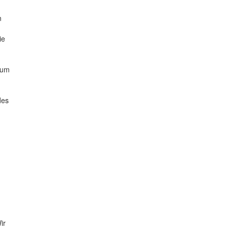
n
ie
zum
des
ir