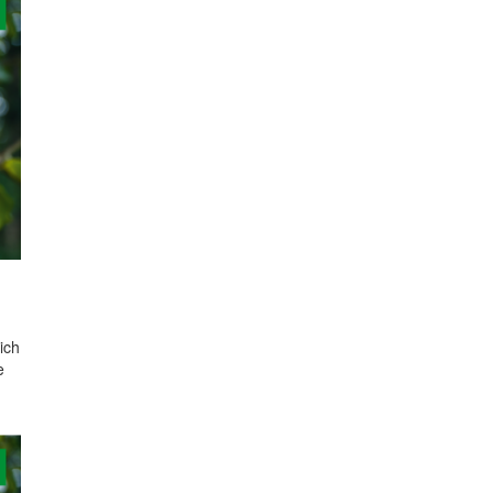
ich
e