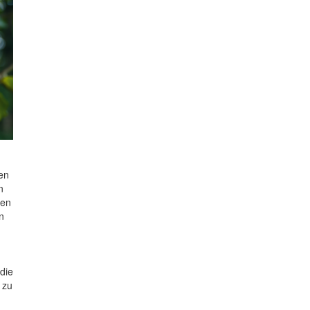
nen
n
ren
n
die
 zu